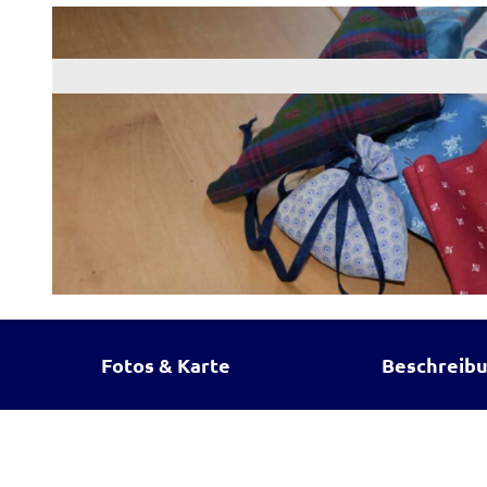
© Bezirk Oberbayern, Archiv FLM Glentleiten, Volontariat_Glentleiten
Fotos & Karte
Beschreib