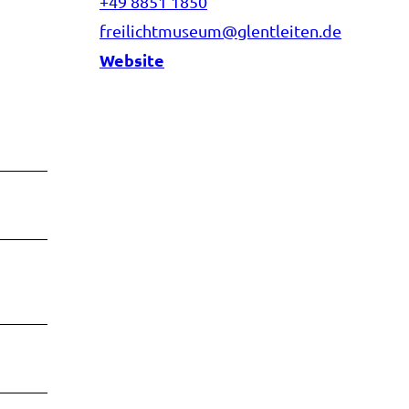
+49 8851 1850
freilichtmuseum@glentleiten.de
Website