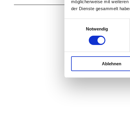
möglicherweise mit weiteren
der Dienste gesammelt habe
E
Notwendig
i
n
w
i
l
Ablehnen
l
i
g
u
n
g
s
a
u
s