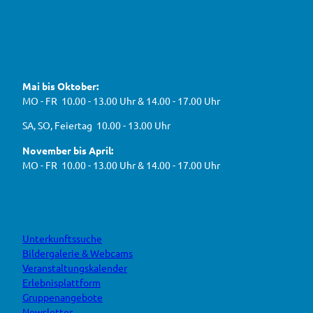
n
2
,
n
t
6
e
f
!
u
e
ü
F
Y
I
W
a
o
n
r
e
c
u
s
d
g
e
t
t
Mai bis Oktober:
e
b
u
a
a
g
o
b
g
MO - FR 10.00 - 13.00 Uhr & 14.00 - 17.00 Uhr
s
o
e
r
e
k
a
h
J
SA, SO, Feiertag 10.00 - 13.00 Uhr
m
e
B
n
November bis April:
O
MO - FR 10.00 - 13.00 Uhr & 14.00 - 17.00 Uhr
Unterkunftssuche
Bildergalerie & Webcams
Veranstaltungskalender
Erlebnisplattform
Gruppenangebote
Newsletter