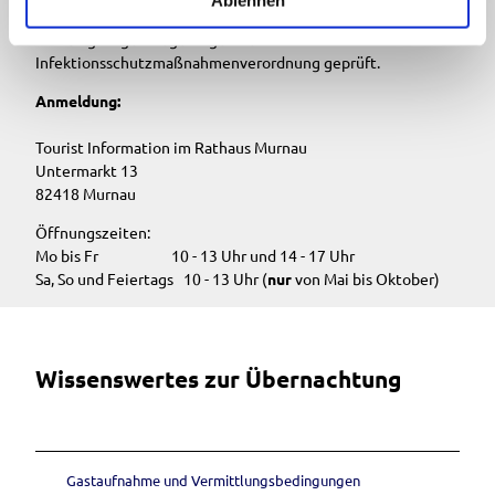
Untermarkt 13, anzumelden. Dort werden auch die jeweils
h
aktuell gültigen Regelungen der
l
Infektionsschutzmaßnahmenverordnung geprüft.
Anmeldung:
Tourist Information im Rathaus Murnau
Untermarkt 13
82418 Murnau
Öffnungszeiten:
Mo bis Fr 10 - 13 Uhr und 14 - 17 Uhr
Sa, So und Feiertags 10 - 13 Uhr (
nur
von Mai bis Oktober)
Wissenswertes zur Übernachtung
Gastaufnahme und Vermittlungsbedingungen