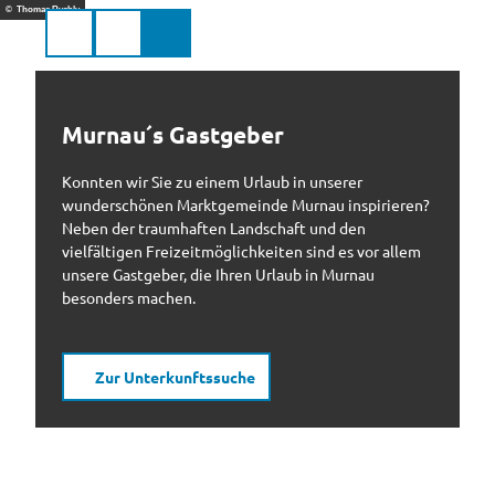
Z
© Thomas Rychly
u
Suche
Menü
Markt
m
Murnau
a.Staffelsee
I
n
h
Murnau´s Gastgeber
a
l
Konnten wir Sie zu einem Urlaub in unserer
t
wunderschönen Marktgemeinde Murnau inspirieren?
Neben der traumhaften Landschaft und den
vielfältigen Freizeitmöglichkeiten sind es vor allem
unsere Gastgeber, die Ihren Urlaub in Murnau
besonders machen.
Zur Unterkunftssuche