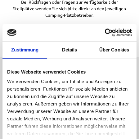
Bei Rückfragen oder Fragen zur Verfügbarkeit der
i
Stellplätze wenden Sie sich bitte direkt an den jeweiligen
n
Camping-Platzbetreiber.
R
i
e
g
Camping & Caravaning Broschüre
s
e
Zustimmung
Details
Über Cookies
e
Diese Webseite verwendet Cookies
Wohnmobilstellplatz
Wir verwenden Cookies, um Inhalte und Anzeigen zu
personalisieren, Funktionen für soziale Medien anbieten
zu können und die Zugriffe auf unsere Website zu
Vier Stellplätze für Wohnmobile und -anhänger liegen
analysieren. Außerdem geben wir Informationen zu Ihrer
zentral am Bahnhof Murnau, dem idealen Ausgangspunkt,
Verwendung unserer Website an unsere Partner für
um Murnau und das Blaue Land zu erkunden. Sie verfügen
soziale Medien, Werbung und Analysen weiter. Unsere
über alles, was Sie für einen Zwischenstopp benötigen: Im
Bahnhofsbistro gibt es frische Brötchen und in der
Partner führen diese Informationen möglicherweise mit
Schalterhalle finden Sie Informationen für Ihre
weiteren Daten zusammen, die Sie ihnen bereitgestellt
Unternehmungen in und um Murnau. In unmittelbarer Nähe