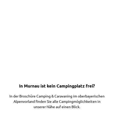
e
h
o
f
C
a
m
p
Camping
i
am
n
Riegsee
g
In Murnau ist kein Campingplatz frei?
p
l
In der Broschüre Camping & Caravaning im oberbayerischen
a
Alpenvorland finden Sie alle Campingmöglichkeiten in
t
unserer Nähe auf einen Blick.
z