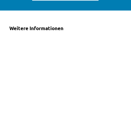
Weitere Informationen
V
e
r