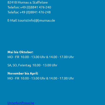
82418 Murnau a. Staffelsee
w
r
a
a
Telefon: +49 (0)8841 476-240
i
u
h
Telefax: +49 (0)8841 476-248
r
g
2
e
e
0
E-Mail: touristinfo(@)murnau.de
n
n
2
,
n
t
6
e
f
!
u
e
ü
F
Y
I
W
a
o
n
r
e
c
u
s
d
g
e
t
t
Mai bis Oktober:
e
b
u
a
a
g
o
b
g
MO - FR 10.00 - 13.00 Uhr & 14.00 - 17.00 Uhr
s
o
e
r
e
k
a
h
J
SA, SO, Feiertag 10.00 - 13.00 Uhr
m
e
B
n
November bis April:
O
MO - FR 10.00 - 13.00 Uhr & 14.00 - 17.00 Uhr
Unterkunftssuche