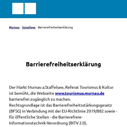
Z
u
Suche
Menü
Markt
m
Murnau
a.Staffelsee
I
n
Murnau
Sonstiges
Barrierefreiheitserklärung
h
a
l
t
Barrierefreiheitserklärung
Der Markt Murnau a.Staffelsee, Referat Tourismus & Kultur
ist bemüht, die Webseite
www.tourismus.murnau.de
barrierefrei zugänglich zu machen.
Rechtsgrundlage ist das Barrierefreiheitsstärkungsgesetz
(BFSG) in Verbindung mit der EU-Richtlinie 2019/882 sowie -
für öffentliche Stellen - die Barrierefreie-
Informationstechnik-Verordnung (BITV 2.0).