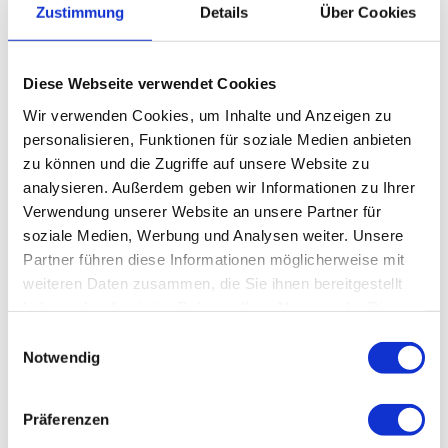
Feedback & Kontakt
Zustimmung
Details
Über Cookies
Wenn Ihnen Barrieren auf dieser Website auffallen oder Sie
Inhalte nicht oder nur eingeschränkt nutzen können, freuen
Diese Webseite verwendet Cookies
wir uns über Ihre Rückmeldung:
Wir verwenden Cookies, um Inhalte und Anzeigen zu
Markt Murnau a.Staffelsee
personalisieren, Funktionen für soziale Medien anbieten
Referat Tourismus & Kultur
zu können und die Zugriffe auf unsere Website zu
analysieren. Außerdem geben wir Informationen zu Ihrer
Untermarkt 13
82418 Murnau a. Staffelsee
Verwendung unserer Website an unsere Partner für
Telefon:
+49 (0)8841 476-240
soziale Medien, Werbung und Analysen weiter. Unsere
E-Mail:
touristinfo@murnau.de
Partner führen diese Informationen möglicherweise mit
weiteren Daten zusammen, die Sie ihnen bereitgestellt
haben oder die sie im Rahmen Ihrer Nutzung der Dienste
gesammelt haben.
E
Notwendig
i
n
w
Präferenzen
i