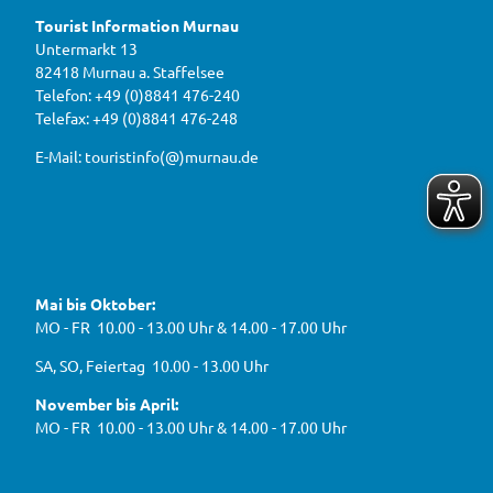
o
ter M
r
u
urnau
Tourist Information Murnau
n
D
r
b
Untermarkt 13
i
n
e
82418 Murnau a. Staffelsee
w
r
a
a
Telefon: +49 (0)8841 476-240
i
u
h
Telefax: +49 (0)8841 476-248
r
g
2
e
e
0
E-Mail: touristinfo(@)murnau.de
n
n
2
,
n
t
6
e
f
!
u
e
ü
F
Y
I
W
a
o
n
r
e
c
u
s
d
g
e
t
t
Mai bis Oktober:
e
b
u
a
a
g
o
b
g
MO - FR 10.00 - 13.00 Uhr & 14.00 - 17.00 Uhr
s
o
e
r
e
k
a
h
J
SA, SO, Feiertag 10.00 - 13.00 Uhr
m
e
B
n
November bis April:
O
MO - FR 10.00 - 13.00 Uhr & 14.00 - 17.00 Uhr