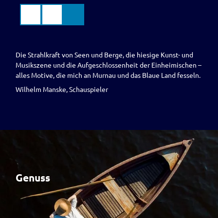
Z
u
Suche
Menü
Markt
m
Murnau
a.Staffelsee
I
n
Die Strahlkraft von Seen und Berge, die hiesige Kunst- und
h
Musikszene und die Aufgeschlossenheit der Einheimischen –
a
alles Motive, die mich an Murnau und das Blaue Land fesseln.
l
t
Wilhelm Manske, Schauspieler
Genuss