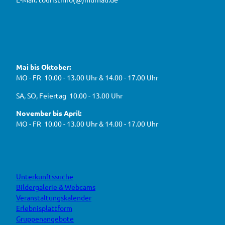
n
n
2
,
n
t
6
e
f
!
u
e
ü
F
Y
I
W
a
o
n
r
e
c
u
s
d
g
e
t
t
Mai bis Oktober:
e
b
u
a
a
g
o
b
g
MO - FR 10.00 - 13.00 Uhr & 14.00 - 17.00 Uhr
s
o
e
r
e
k
a
h
J
SA, SO, Feiertag 10.00 - 13.00 Uhr
m
e
B
n
November bis April:
O
MO - FR 10.00 - 13.00 Uhr & 14.00 - 17.00 Uhr
Unterkunftssuche
Bildergalerie & Webcams
Veranstaltungskalender
Erlebnisplattform
Gruppenangebote