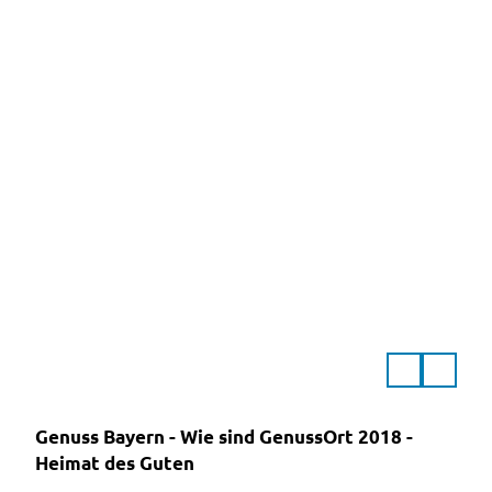
Anstoßen im Ähndl am Murnauer Moos
Brauerei Karg
Genuss Bayern - Wie sind GenussOrt 2018 -
Heimat des Guten