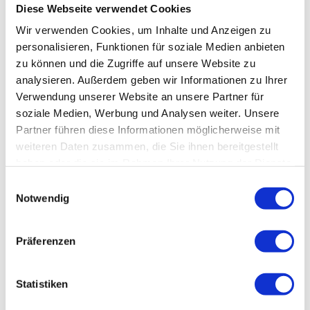
Diese Webseite verwendet Cookies
Wir verwenden Cookies, um Inhalte und Anzeigen zu
personalisieren, Funktionen für soziale Medien anbieten
zu können und die Zugriffe auf unsere Website zu
analysieren. Außerdem geben wir Informationen zu Ihrer
Verwendung unserer Website an unsere Partner für
Die Staffelseewirte - raffinierte
soziale Medien, Werbung und Analysen weiter. Unsere
Gaumenfreuden im Blauen Land
Partner führen diese Informationen möglicherweise mit
weiteren Daten zusammen, die Sie ihnen bereitgestellt
haben oder die sie im Rahmen Ihrer Nutzung der Dienste
V
gesammelt haben.
E
i
Notwendig
i
d
n
e
w
o
Präferenzen
Staffelseewirte e.V. Logo
i
a
Regionale Produkte,
die raffiniert zubereitet werden,
l
b
schmeicheln nahezu jedem Gaumen. Die Liebe zum
Blauen
l
Statistiken
s
Land
, die Leidenschaft zu Genießen und die
Freude an
i
p
regionalen Produkten
haben die
Staffelseewirte