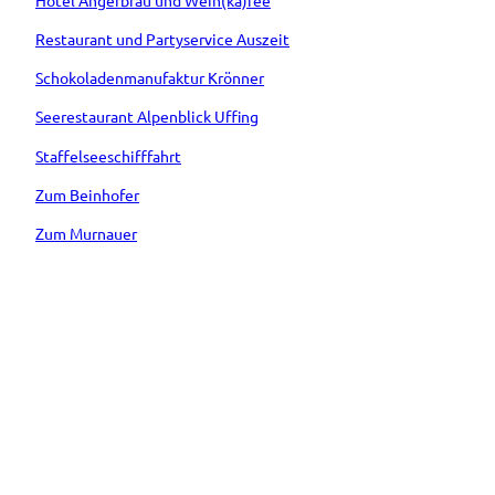
Hotel Angerbräu und Wein(ka)fee
Restaurant und Partyservice Auszeit
Schokoladenmanufaktur Krönner
Seerestaurant Alpenblick Uffing
Staffelseeschifffahrt
Zum Beinhofer
Zum Murnauer