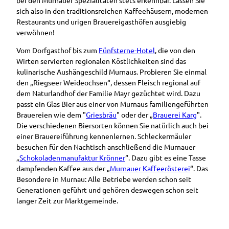
sich also in den traditionsreichen Kaffeehäusern, modernen
Restaurants und urigen Brauereigasthöfen ausgiebig
verwöhnen!
Vom Dorfgasthof bis zum
Fünfsterne-Hotel
, die von den
Wirten servierten regionalen Köstlichkeiten sind das
kulinarische Aushängeschild Murnaus. Probieren Sie einmal
den „Riegseer Weideochsen“, dessen Fleisch regional auf
dem Naturlandhof der Familie Mayr gezüchtet wird. Dazu
passt ein Glas Bier aus einer von Murnaus familiengeführten
Brauereien wie dem "
Griesbräu
" oder der „
Brauerei Karg
".
Die verschiedenen Biersorten können Sie natürlich auch bei
einer Brauereiführung kennenlernen. Schleckermäuler
besuchen für den Nachtisch anschließend die Murnauer
„
Schokoladenmanufaktur Krönner
“. Dazu gibt es eine Tasse
dampfenden Kaffee aus der „
Murnauer Kaffeerösterei
“. Das
Besondere in Murnau: Alle Betriebe werden schon seit
Generationen geführt und gehören deswegen schon seit
langer Zeit zur Marktgemeinde.