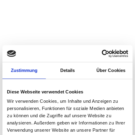
S
o
F
m
r
m
e
e
i
z
r
Zustimmung
Details
Über Cookies
© Sc
hloß
e
muse
f
um M
i
urnau
t
e
s
r
p
Diese Webseite verwendet Cookies
i
a
ß
Wir verwenden Cookies, um Inhalte und Anzeigen zu
e
f
n
personalisieren, Funktionen für soziale Medien anbieten
ü
r
i
zu können und die Zugriffe auf unsere Website zu
G
n
r
analysieren. Außerdem geben wir Informationen zu Ihrer
M
o
Verwendung unserer Website an unsere Partner für
ß
A
u