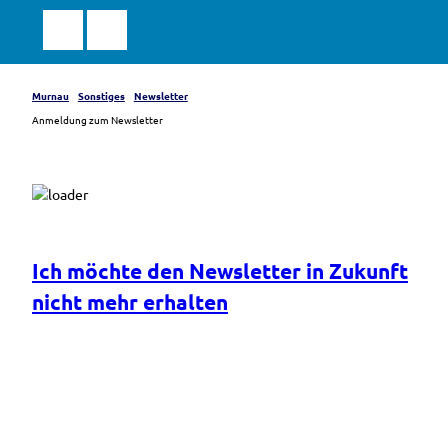
Z
u
Suche
Menü
Markt
m
Murnau
a.Staffelsee
I
n
Murnau
Sonstiges
Newsletter
h
Anmeldung zum Newsletter
a
l
t
Ich möchte den Newsletter in Zukunft
nicht mehr erhalten