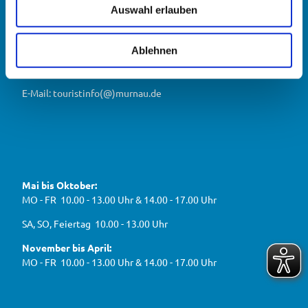
o
r
u
urnau
Auswahl erlauben
Tourist Information Murnau
n
s
D
r
b
Untermarkt 13
w
i
n
e
82418 Murnau a. Staffelsee
w
r
a
a
Ablehnen
a
Telefon: +49 (0)8841 476-240
i
u
h
h
Telefax: +49 (0)8841 476-248
r
g
2
l
e
e
0
E-Mail: touristinfo(@)murnau.de
n
n
2
,
n
t
6
e
f
!
u
e
ü
F
Y
I
W
a
o
n
r
e
c
u
s
d
g
e
t
t
Mai bis Oktober:
e
b
u
a
a
g
o
b
g
MO - FR 10.00 - 13.00 Uhr & 14.00 - 17.00 Uhr
s
o
e
r
e
k
a
h
J
SA, SO, Feiertag 10.00 - 13.00 Uhr
m
e
B
n
November bis April:
O
MO - FR 10.00 - 13.00 Uhr & 14.00 - 17.00 Uhr