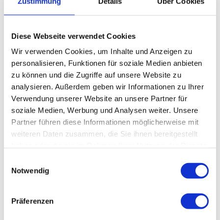
Zustimmung
Details
Über Cookies
Anreise mit dem Auto
Anreise mit öffentlichen Verkehrsmitteln
Diese Webseite verwendet Cookies
Veranstalter
Wir verwenden Cookies, um Inhalte und Anzeigen zu
Freilichtmuseum Glentleiten
personalisieren, Funktionen für soziale Medien anbieten
An der Glentleiten 4
zu können und die Zugriffe auf unsere Website zu
82439
Großweil
analysieren. Außerdem geben wir Informationen zu Ihrer
(0)8851/185-0
Verwendung unserer Website an unsere Partner für
presse-freilichtmuseum@glentleiten.de
soziale Medien, Werbung und Analysen weiter. Unsere
Partner führen diese Informationen möglicherweise mit
Website
weiteren Daten zusammen, die Sie ihnen bereitgestellt
haben oder die sie im Rahmen Ihrer Nutzung der Dienste
gesammelt haben.
E
Notwendig
i
n
w
Präferenzen
i
l