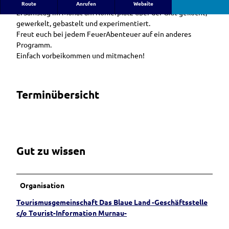
Jetzt wird’s heiß! Anlässlich unseres Geburtstags wird jeden
Route
Anrufen
Website
2. Samstag im Monat am Köhlerplatz über der Glut gekocht,
gewerkelt, gebastelt und experimentiert.
Freut euch bei jedem FeuerAbenteuer auf ein anderes
Programm.
Einfach vorbeikommen und mitmachen!
Terminübersicht
Gut zu wissen
Organisation
Tourismusgemeinschaft Das Blaue Land -Geschäftsstelle
c/o Tourist-Information Murnau-