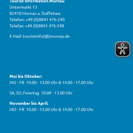
Tourist Information Murnau
n
D
r
b
Untermarkt 13
i
n
e
82418 Murnau a. Staffelsee
w
r
a
a
Telefon: +49 (0)8841 476-240
i
u
h
Telefax: +49 (0)8841 476-248
r
g
2
e
e
0
E-Mail: touristinfo(@)murnau.de
n
n
2
,
n
t
6
e
f
!
u
e
ü
F
Y
I
W
a
o
n
r
e
c
u
s
d
g
e
t
t
Mai bis Oktober:
e
b
u
a
a
g
o
b
g
MO - FR 10.00 - 13.00 Uhr & 14.00 - 17.00 Uhr
s
o
e
r
e
k
a
h
J
SA, SO, Feiertag 10.00 - 13.00 Uhr
m
e
B
n
November bis April:
O
MO - FR 10.00 - 13.00 Uhr & 14.00 - 17.00 Uhr