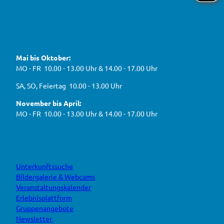
n
t
6
e
f
!
u
e
ü
F
Y
I
W
a
o
n
r
e
c
u
s
d
g
e
t
t
Mai bis Oktober:
e
b
u
a
a
g
o
b
g
MO - FR 10.00 - 13.00 Uhr & 14.00 - 17.00 Uhr
s
o
e
r
e
k
a
h
J
SA, SO, Feiertag 10.00 - 13.00 Uhr
m
e
B
n
November bis April:
O
MO - FR 10.00 - 13.00 Uhr & 14.00 - 17.00 Uhr
Unterkunftssuche
Bildergalerie & Webcams
Veranstaltungskalender
Erlebnisplattform
Gruppenangebote
Newsletter