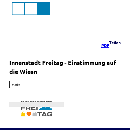
Z
u
Suche
Menü
Markt
m
Murnau
a.Staffelsee
I
n
h
a
Teilen
PDF
l
t
Innenstadt Freitag - Einstimmung auf
die Wiesn
Markt
L