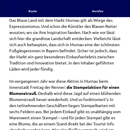
o
g
Sammle Deinen Blumenstrauß!
Route
Anrufen
o
-
Das Blaue Land mit dem Markt Murnau gilt als Wiege des
K
Expressionismus. Und schon die Künstler des Blauen Reiter
o
wussten, wo sie ihre Inspiration fanden. Nach wie vor lässt
n
sich hier die grandiose Landschaft entdecken. Vielleicht lässt
s
sich auch behaupten, dass sich in Murnau eine der schönsten
e
Fußgängerzonen in Bayern befindet. Sicher ist jedoch, dass
n
der Markt ein ganz besonderes Einkaufserlebnis zwischen
s
Tradition und Innovation bietet. In den Inhaber geführten
-
Läden wird jeder fündig.
g
r
Im vergangenen Jahr war diese Aktion in Murnau beim
a
Innenstadt Freitag der Renner:
die Stempelaktion für einen
u
Blumenstrauß.
Deshalb wird diese Jagd auf einen blühenden
.
Blumenstrauß heuer wiederholt. Und so funktioniert’s: In
p
den teilnehmenden Geschäften liegen Stempelkarten mit
n
sechs Feldern aus. Bei jedem Einkauf gibt es unabhängig vom
g
Warenwert einen Stempel – und für jeden Stempel gibt es
eine Blume, die an einem Stand direkt bei der Tourist Info
abgeholt werden kann. Wer also fleißig sammelt, wird am