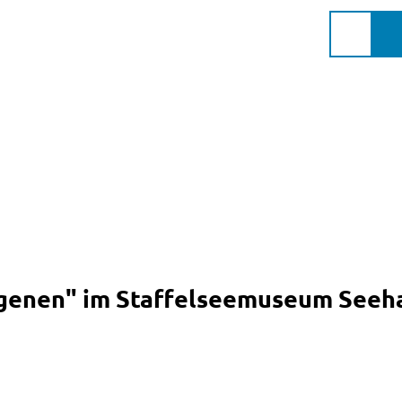
Murnau Gschichtn
Service
Suche
Markt
Murnau
a.Staff
rgenen" im Staffelseemuseum Seeh