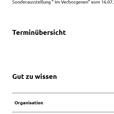
Sonderausstellung " Im Verborgenen" vom 16.07
s
e
e
m
Terminübersicht
u
s
e
u
m
.
Gut zu wissen
p
n
g
Organisation