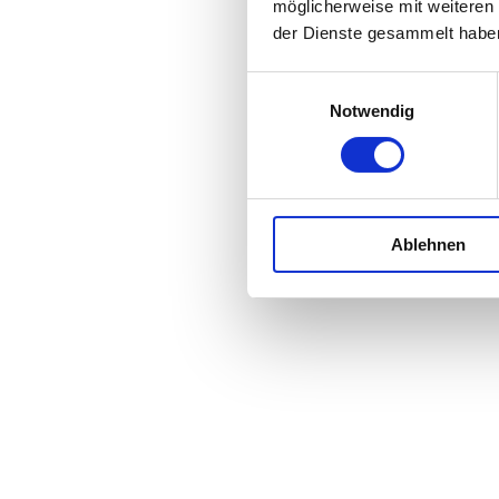
möglicherweise mit weiteren
der Dienste gesammelt habe
E
Notwendig
i
n
w
i
l
Ablehnen
l
i
g
u
n
g
s
a
u
s