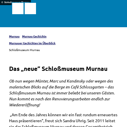
Z
© Schloßmuseum Murnau
u
Suche
Menü
Markt
m
Murnau
a.Staffelsee
I
n
h
Murnau
Murnau Gschichtn
a
Murnauer Gschichten im Überblick
l
Schloßmuseum Murnau
t
Das „neue“ Schloßmuseum Murnau
Ob nun wegen Münter, Marc und Kandinsky oder wegen des
malerischen Blicks auf die Berge im Café Schlossgarten – das
Schloßmuseum Murnau ist immer beliebt bei unseren Gästen.
Nun kommt es nach den Renovierungsarbeiten endlich zur
Wiedereröffnung!
„Am Ende des Jahres können wir ein fast rundum erneuertes
Haus präsentieren“, freut sich Sandra Uhrig. Seit 2011 leitet
sie das Schloßmuseum Murnau und dessen Gesamtbetrieb.