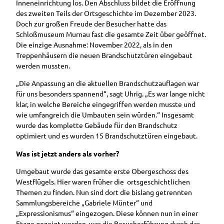
Inneneinrichtung los. Den Abschluss bildet die Eröffnung
des zweiten Teils der Ortsgeschichte im Dezember 2023.
Doch zur großen Freude der Besucher hatte das
Schloßmuseum Murnau fast die gesamte Zeit über geöffnet.
Die einzige Ausnahme: November 2022, als in den
Treppenhäusern die neuen Brandschutztüren eingebaut
werden mussten.
„Die Anpassung an die aktuellen Brandschutzauflagen war
für uns besonders spannend“, sagt Uhrig. „Es war lange nicht
klar, in welche Bereiche eingegriffen werden musste und
wie umfangreich die Umbauten sein würden.“ Insgesamt
wurde das komplette Gebäude für den Brandschutz
optimiert und es wurden 15 Brandschutztüren eingebaut.
Was ist jetzt anders als vorher?
Umgebaut wurde das gesamte erste Obergeschoss des
Westflügels. Hier waren früher die ortsgeschichtlichen
Themen zu finden. Nun sind dort die bislang getrennten
Sammlungsbereiche „Gabriele Münter“ und
„Expressionismus“ eingezogen. Diese können nun in einer
Etage gezeigt werden, was die Besucherführung durch das