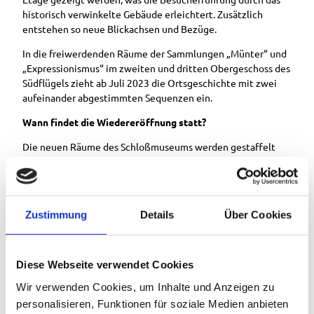
historisch verwinkelte Gebäude erleichtert. Zusätzlich
entstehen so neue Blickachsen und Bezüge.
In die freiwerdenden Räume der Sammlungen „Münter“ und
„Expressionismus“ im zweiten und dritten Obergeschoss des
Südflügels zieht ab Juli 2023 die Ortsgeschichte mit zwei
aufeinander abgestimmten Sequenzen ein.
Wann findet die Wiedereröffnung statt?
Die neuen Räume des Schloßmuseums werden gestaffelt
eröffnet: am 3. Februar eröffnen zunächst die
Sammlungsbereiche „Gabriele Münter“ und
„Expressionismus“ neu. Am 10. März folgen das 19.
Jahrhundert zusammen mit dem James-Loeb-Raum. Bei der
Zustimmung
Details
Über Cookies
Feier zum 30-jährigen Bestehen des Museums – am 1. Juli
2023 – wird um 11.00 Uhr neben der Jubiläumsausstellung
„Der Blaue Reiter – Eine Hommage“ auch der erste Teil der
Ortsgeschichte neueröffnet.
Diese Webseite verwendet Cookies
Wir verwenden Cookies, um Inhalte und Anzeigen zu
Am Jubiläumswochenende sind Mitmach-Aktionen für Groß
und Klein geplant und das Schloßmuseum Murnau lädt zum
personalisieren, Funktionen für soziale Medien anbieten