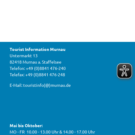
l
E
k
a
i
s
i
T
n
r
f
r
n
e
a
e
s
d
i
u
t
© Ju
gend-
t
und
e
M
Blaso
i
rches
o
ter M
r
u
urnau
Tourist Information Murnau
n
D
r
b
Untermarkt 13
i
n
e
82418 Murnau a. Staffelsee
w
r
a
a
Telefon: +49 (0)8841 476-240
i
u
h
Telefax: +49 (0)8841 476-248
r
g
2
e
e
0
E-Mail: touristinfo(@)murnau.de
n
n
2
,
n
t
6
e
f
!
u
e
ü
F
Y
I
W
a
o
n
r
e
c
u
s
d
g
e
t
t
Mai bis Oktober:
e
b
u
a
a
g
o
b
g
MO - FR 10.00 - 13.00 Uhr & 14.00 - 17.00 Uhr
s