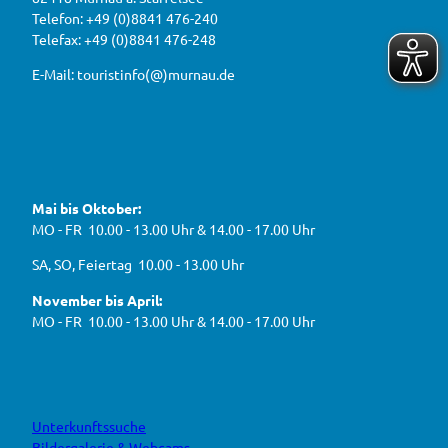
w
r
a
a
Telefon: +49 (0)8841 476-240
i
u
h
Telefax: +49 (0)8841 476-248
r
g
2
e
e
0
E-Mail: touristinfo(@)murnau.de
n
n
2
,
n
t
6
e
f
!
u
e
ü
F
Y
I
W
a
o
n
r
e
c
u
s
d
g
e
t
t
Mai bis Oktober:
e
b
u
a
a
g
o
b
g
MO - FR 10.00 - 13.00 Uhr & 14.00 - 17.00 Uhr
s
o
e
r
e
k
a
h
J
SA, SO, Feiertag 10.00 - 13.00 Uhr
m
e
B
n
November bis April:
O
MO - FR 10.00 - 13.00 Uhr & 14.00 - 17.00 Uhr
Unterkunftssuche
Bildergalerie & Webcams