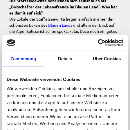
Die Staffelseewirte bezeichnen sich selbst auch als
„Botschafter der Lebensfreude im Blauen Land“. Was hat
es damit auf sich?
Die Lokale der Staffelseewirte liegen einfach in einer der
schönsten Ecken des
Blauen Lands
und allein der Blick auf
die Alpenkulisse ist schon spektakulär. Dazu noch ein gutes
Essen und eine schöne Unterkunft, dann ist die
Lebensfreude und Genuss pur. Man braucht nur vom
Grießbräu rauszugehen, ein bisschen um den See fahren und
im Alpenblick einkehren, um selbst zu sehen was ich meine.
Zustimmung
Details
Über Cookies
Gastronomie kann ein hartes Pflaster sein. Was braucht
es für einen guten Wirt?
Diese Webseite verwendet Cookies
Wirt sein ist kein Beruf, den man einfach so lernen kann. Das
Wir verwenden Cookies, um Inhalte und Anzeigen zu
ist mehr eine Lebensaufgabe und Berufung. Vor allem geht
personalisieren, Funktionen für soziale Medien anbieten
es auch nie allein, sondern nur mit engagierten Mitarbeitern
und jeder Menge Unterstützung, damit wir Wirte den Gästen
zu können und die Zugriffe auf unsere Website zu
auch dieses Lebensgefühl rüberbringen können.
analysieren. Außerdem geben wir Informationen zu Ihrer
Verwendung unserer Website an unsere Partner für
soziale Medien, Werbung und Analysen weiter. Unsere
Murnau und Umgebung ist bei Urlaubern und Gästen zu