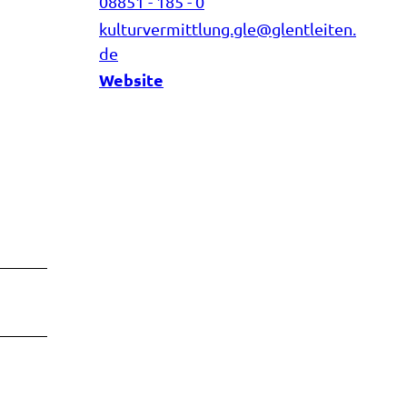
08851 - 185 - 0
kulturvermittlung.gle@glentleiten.
de
Website