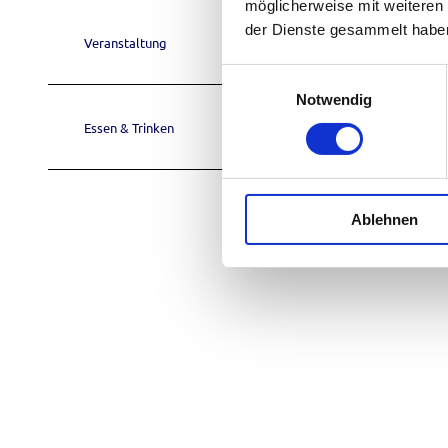
möglicherweise mit weiteren
der Dienste gesammelt habe
Veranstaltung
E
Notwendig
i
n
Essen & Trinken
w
i
l
Ablehnen
l
i
g
u
n
g
s
a
u
s