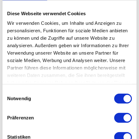
Veranstalter
Diese Webseite verwendet Cookies
Gebirgs-Trachten-Erhaltungs-Verein Murnau, gegr. 1893
Wir verwenden Cookies, um Inhalte und Anzeigen zu
e.V.
personalisieren, Funktionen für soziale Medien anbieten
Obermarkt 1
zu können und die Zugriffe auf unsere Website zu
82418
Murnau a. Staffelsee
analysieren. Außerdem geben wir Informationen zu Ihrer
0884148780
Verwendung unserer Website an unsere Partner für
gtev_murnau@gmx.de
soziale Medien, Werbung und Analysen weiter. Unsere
Partner führen diese Informationen möglicherweise mit
weiteren Daten zusammen, die Sie ihnen bereitgestellt
haben oder die sie im Rahmen Ihrer Nutzung der Dienste
gesammelt haben.
E
Notwendig
i
n
w
Präferenzen
i
l
l
Statistiken