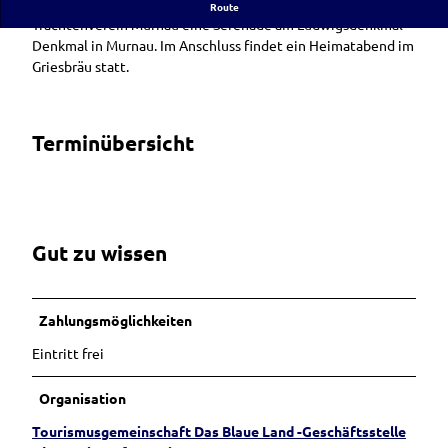
Zu Gedenken an König Ludwig II. veranstaltet der
Route
w
Trachtenverein Murnau eine Serenade am Ludwigsdenkmal
i
Denkmal in Murnau. Im Anschluss findet ein Heimatabend im
g
Griesbräu statt.
s
d
e
Terminübersicht
n
k
m
a
l
@
Gut zu wissen
H
e
i
Zahlungsmöglichkeiten
d
i
Eintritt frei
B
e
Organisation
r
Tourismusgemeinschaft Das Blaue Land -Geschäftsstelle
n