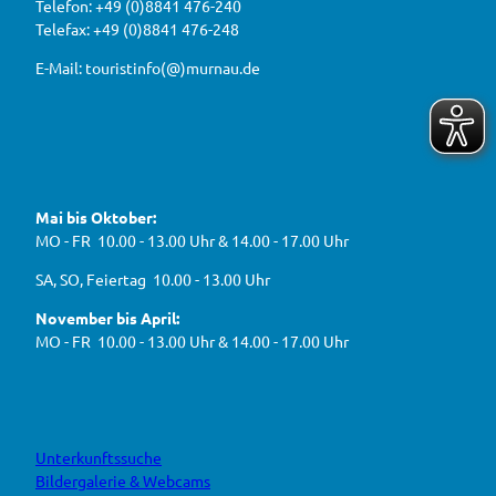
a
Telefon: +49 (0)8841 476-240
i
u
h
Telefax: +49 (0)8841 476-248
r
g
2
e
e
0
E-Mail: touristinfo(@)murnau.de
n
n
2
,
n
t
6
e
f
!
u
e
ü
F
Y
I
W
a
o
n
r
e
c
u
s
d
g
e
t
t
Mai bis Oktober:
e
b
u
a
a
g
o
b
g
MO - FR 10.00 - 13.00 Uhr & 14.00 - 17.00 Uhr
s
o
e
r
e
k
a
h
J
SA, SO, Feiertag 10.00 - 13.00 Uhr
m
e
B
n
November bis April:
O
MO - FR 10.00 - 13.00 Uhr & 14.00 - 17.00 Uhr
Unterkunftssuche
Bildergalerie & Webcams