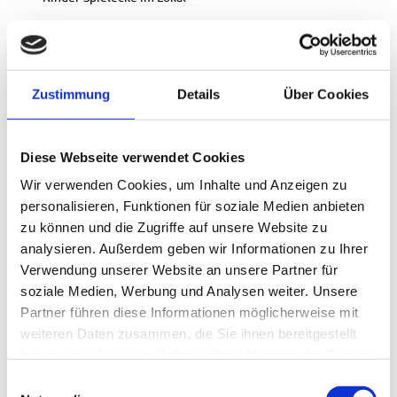
Parkplätze vorhanden
Klassifizierung
Zustimmung
Details
Über Cookies
musikantenfreundliches Wirtshaus
Diese Webseite verwendet Cookies
wanderfreundlicher Betrieb
Wir verwenden Cookies, um Inhalte und Anzeigen zu
personalisieren, Funktionen für soziale Medien anbieten
radlerfreundlicher Betrieb
zu können und die Zugriffe auf unsere Website zu
analysieren. Außerdem geben wir Informationen zu Ihrer
Küchenangebote
Verwendung unserer Website an unsere Partner für
soziale Medien, Werbung und Analysen weiter. Unsere
Mittagstisch
Partner führen diese Informationen möglicherweise mit
weiteren Daten zusammen, die Sie ihnen bereitgestellt
Abendessen
haben oder die sie im Rahmen Ihrer Nutzung der Dienste
gesammelt haben.
E
Catering