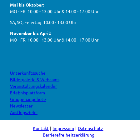
d
g
e
t
t
Mai bis Oktober:
e
b
u
a
a
g
o
b
g
MO - FR 10.00 - 13.00 Uhr & 14.00 - 17.00 Uhr
s
o
e
r
e
k
a
h
J
SA, SO, Feiertag 10.00 - 13.00 Uhr
m
e
B
n
November bis April:
O
MO - FR 10.00 - 13.00 Uhr & 14.00 - 17.00 Uhr
Unterkunftssuche
Bildergalerie & Webcams
Veranstaltungskalender
Erlebnisplattform
Gruppenangebote
Newsletter
Ausflugsziele
Kontakt
Impressum
Datenschutz
Barrierefreiheitserklärung