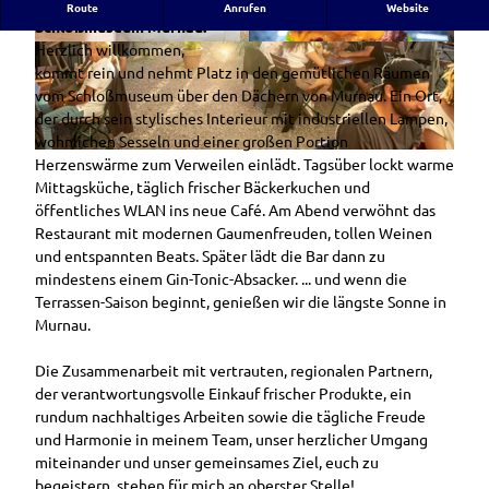
Schlossgarten Café - Restaurant - Bar direkt am
Route
Anrufen
Website
Schloßmuseum Murnau.
Herzlich willkommen,
B
© Christian Amse Angerstr. 12 82445 Schwaige
n Tel.: 0175/1864683
kommt rein und nehmt Platz in den gemütlichen Räumen
u
vom Schloßmuseum über den Dächern von Murnau. Ein Ort,
r
der durch sein stylisches Interieur mit industriellen Lampen,
g
wohnlichen Sesseln und einer großen Portion
e
B
Herzenswärme zum Verweilen einlädt. Tagsüber lockt warme
r
i
Mittagsküche, täglich frischer Bäckerkuchen und
.
e
öffentliches WLAN ins neue Café. Am Abend verwöhnt das
j
r
Restaurant mit modernen Gaumenfreuden, tollen Weinen
p
g
und entspannten Beats. Später lädt die Bar dann zu
g
a
mindestens einem Gin-Tonic-Absacker. ... und wenn die
r
Terrassen-Saison beginnt, genießen wir die längste Sonne in
t
Murnau.
e
n
Die Zusammenarbeit mit vertrauten, regionalen Partnern,
.
der verantwortungsvolle Einkauf frischer Produkte, ein
j
rundum nachhaltiges Arbeiten sowie die tägliche Freude
p
und Harmonie in meinem Team, unser herzlicher Umgang
g
miteinander und unser gemeinsames Ziel, euch zu
begeistern, stehen für mich an oberster Stelle!