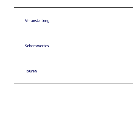
w
a
h
Veranstaltung
l
Sehenswertes
Touren