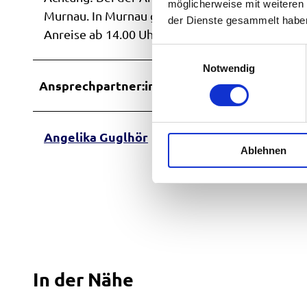
möglicherweise mit weiteren
Murnau. In Murnau gibt es auch eine Johannisst
der Dienste gesammelt habe
Anreise ab 14.00 Uhr, Abreise bis 10.00 Uhr.
E
Notwendig
i
Ansprechpartner:in
n
w
i
l
Angelika Guglhör
Ablehnen
l
i
g
u
n
g
s
a
In der Nähe
u
s