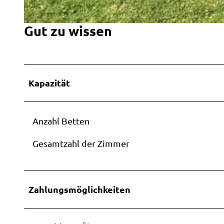
Gut zu wissen
I
M
G
_
Kapazität
7
7
7
Anzahl Betten
2
_
Gesamtzahl der Zimmer
k
l
Zahlungsmöglichkeiten