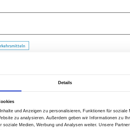
erkehrsmitteln
Details
hlung oder Überweisung, keine Haustiere, Hauptsaison 
Cookies
nhalte und Anzeigen zu personalisieren, Funktionen für soziale
g Seehausen am Staffelsee bei der Kirche, links in die
Website zu analysieren. Außerdem geben wir Informationen zu I
Seite, gegenüber Gäste-Information.
r soziale Medien, Werbung und Analysen weiter. Unsere Partner
ionssystems bei der Ortsangabe auf Seehausen achten, n