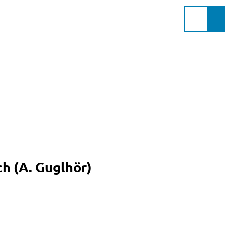
Murnau Gschichtn
Service
Suche
Markt
Murnau
a.Staff
h (A. Guglhör)