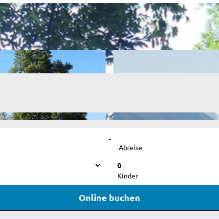
-
Abreise
0
Kinder
Online buchen