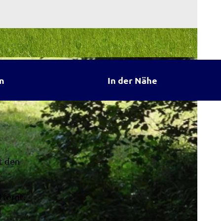
n
In der Nähe
t den
fernt.
n