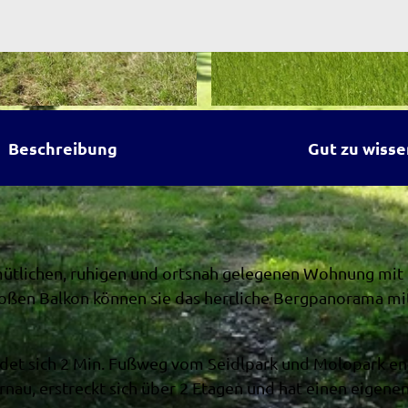
© Schüle
Beschreibung
Gut zu wisse
emütlichen, ruhigen und ortsnah gelegenen Wohnung mit
oßen Balkon können sie das herrliche Bergpanorama mi
et sich 2 Min. Fußweg vom Seidlpark und Molopark ent
rnau, erstreckt sich über 2 Etagen und hat einen eigene