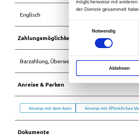
möglicherweise mit weiteren
der Dienste gesammelt habe
Englisch
E
Notwendig
i
Zahlungsmöglichkeiten
n
w
i
Barzahlung, Überweisung
l
Ablehnen
l
i
g
Anreise & Parken
u
n
g
Anreise mit dem Auto
Anreise mit öffentlichen V
s
a
u
Dokumente
s