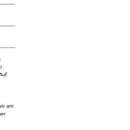
h
o
Auf
wir am
her