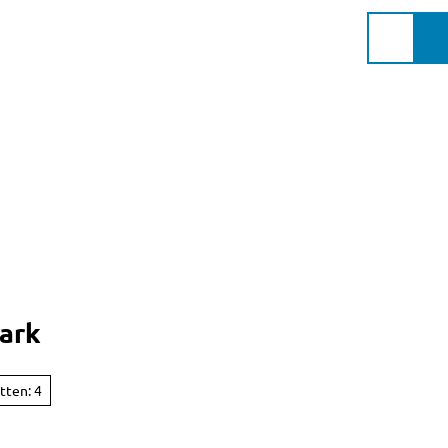
Murnau Gschichtn
Service
Suche
Markt
Murnau
a.Staff
ark
tten: 4