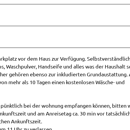
Parkplatz vor dem Haus zur Verfügung. Selbstverständlic
ps, Waschpulver, Handseife und alles was der Haushalt s
her gehören ebenso zur inkludierten Grundaustattung. 
von mehr als 10 Tagen einen kostenlosen Wäsche- und
ie pünktlich bei der wohnung empfangen können, bitten 
kunftszeit und am Anreisetag ca. 30 min vor tatsächlic
chen Ankunftszeit.
m 11 Uhr zu verlassen.