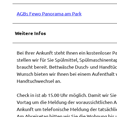
w
a
AGBs Fewo Panorama am Park
h
l
Weitere Infos
Bei Ihrer Ankunft steht Ihnen ein kostenloser 
stellen wir für Sie Spülmittel, Spülmaschinenta
braucht bereit. Bettwäsche Dusch- und Handtüc
Wunsch bieten wir Ihnen bei einem Aufenthalt 
Handtuchwechsel an.
Check in ist ab 15.00 Uhr möglich. Damit wir S
Vortag um die Meldung der voraussichtlichen An
Ankunft um telefonische Meldung der tatsächli
Am Abreisetag bitten wir Sie die Wohnung bis u