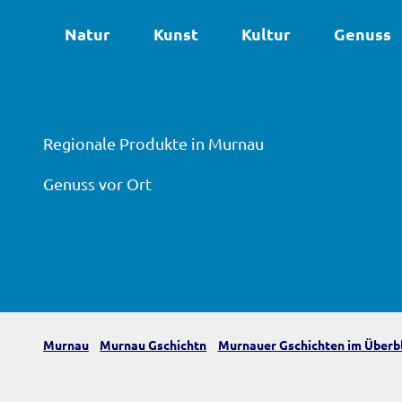
Z
Natur
Kunst
Kultur
Genuss
u
m
I
n
h
Regionale Produkte in Murnau
a
l
Genuss vor Ort
t
Murnau
Murnau Gschichtn
Murnauer Gschichten im Überbl