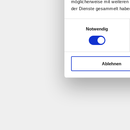
möglicherweise mit weiteren
der Dienste gesammelt habe
E
Notwendig
i
n
w
i
l
Ablehnen
l
i
g
u
n
g
s
a
u
s