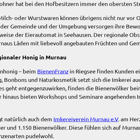
ohner hat bei den Hofbesitzern immer den obersten St
 Milch- oder Wurstwaren können übrigens nicht nur vor 
 der Gemeinde und der Umgebung versorgen ihre Bewo
sweise der Eierautomat in Seehausen. Der regionale Ob
naus Läden mit liebevoll angebauten Früchten und Ge
gionaler Honig in Murnau
nhonig – beim
BienenFranz
in Riegsee finden Kunden ei
Bonbons und Naturkosmetik setzt sich die Imkerei auch
s geht entgegenzuwirken, finden die Bienenvölker bei
r hinaus bieten Workshops und Seminare angehenden Im
gt natürlich auch dem
Imkereiverein Murnau e.V
. am Her
der und 1.150 Bienenvölker. Diese fühlen sich auf Murn
nzenarten pudelwohl.