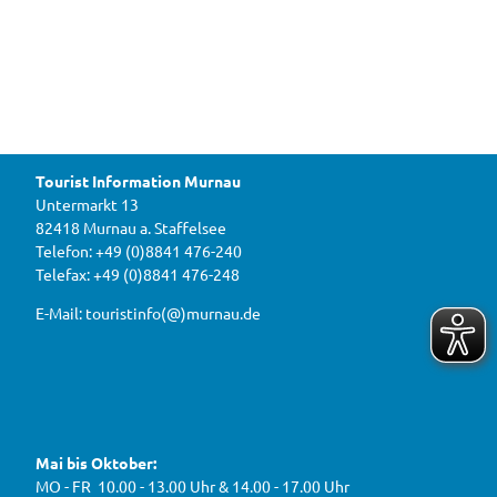
l
E
k
a
i
s
i
T
n
r
f
r
n
e
a
e
s
d
i
u
t
© Ju
gend-
t
und
e
M
Blaso
i
rches
o
ter M
r
u
urnau
Tourist Information Murnau
n
D
r
b
Untermarkt 13
i
n
e
82418 Murnau a. Staffelsee
w
r
a
a
Telefon: +49 (0)8841 476-240
i
u
h
Telefax: +49 (0)8841 476-248
r
g
2
e
e
0
E-Mail: touristinfo(@)murnau.de
n
n
2
,
n
t
6
e
f
!
u
e
ü
F
Y
I
W
a
o
n
r
e
c
u
s
d
g
e
t
t
Mai bis Oktober:
e
b
u
a
a
g
o
b
g
MO - FR 10.00 - 13.00 Uhr & 14.00 - 17.00 Uhr
s