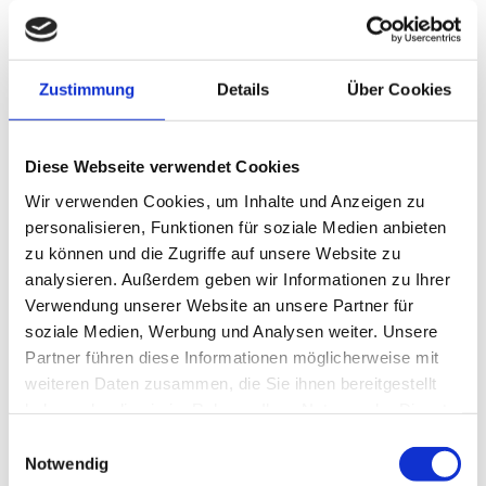
In der Nähe
Auf der Karte anschauen
Zustimmung
Details
Über Cookies
Sehenswertes
Diese Webseite verwendet Cookies
Wir verwenden Cookies, um Inhalte und Anzeigen zu
Kontaktdaten
personalisieren, Funktionen für soziale Medien anbieten
zu können und die Zugriffe auf unsere Website zu
Dopferhof
analysieren. Außerdem geben wir Informationen zu Ihrer
Eglfinger Str. 18
82449
Uffing a. Staffelsee
Verwendung unserer Website an unsere Partner für
soziale Medien, Werbung und Analysen weiter. Unsere
0 88 46 - 4 99
Partner führen diese Informationen möglicherweise mit
info@dopferhof.de
weiteren Daten zusammen, die Sie ihnen bereitgestellt
Website
haben oder die sie im Rahmen Ihrer Nutzung der Dienste
gesammelt haben.
Anreise mit dem Auto
E
Notwendig
Anreise mit öffentlichen Verkehrsmitteln
i