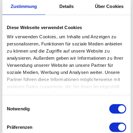
Touren
Zustimmung
Details
Über Cookies
Diese Webseite verwendet Cookies
Kontaktdaten
Wir verwenden Cookies, um Inhalte und Anzeigen zu
Untermarkt 13
personalisieren, Funktionen für soziale Medien anbieten
82418
Murnau a. Staffelsee
zu können und die Zugriffe auf unsere Website zu
+49 88 41 / 476240
analysieren. Außerdem geben wir Informationen zu Ihrer
touristinfo@murnau.de
Verwendung unserer Website an unsere Partner für
soziale Medien, Werbung und Analysen weiter. Unsere
Website
Partner führen diese Informationen möglicherweise mit
Anreise mit dem Auto
weiteren Daten zusammen, die Sie ihnen bereitgestellt
Anreise mit öffentlichen Verkehrsmitteln
haben oder die sie im Rahmen Ihrer Nutzung der Dienste
gesammelt haben.
E
Notwendig
i
n
w
Präferenzen
i