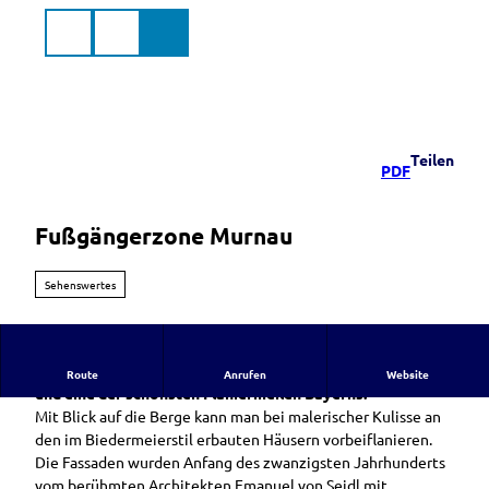
Z
u
Suche
Menü
Markt
m
Murnau
a.Staffelsee
I
n
h
a
Teilen
PDF
l
t
Fußgängerzone Murnau
Sehenswertes
Murnaus Fußgängerzone ist das Wahrzeichen des Marktes
Route
Anrufen
Website
und eine der schönsten Flaniermeilen Bayerns.
Mit Blick auf die Berge kann man bei malerischer Kulisse an
den im Biedermeierstil erbauten Häusern vorbeiflanieren.
Die Fassaden wurden Anfang des zwanzigsten Jahrhunderts
vom berühmten Architekten Emanuel von Seidl mit