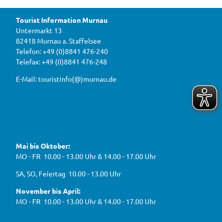
und
e
M
Blaso
i
rches
o
ter M
r
u
urnau
Tourist Information Murnau
n
D
r
b
Untermarkt 13
i
n
e
82418 Murnau a. Staffelsee
w
r
a
a
Telefon: +49 (0)8841 476-240
i
u
h
Telefax: +49 (0)8841 476-248
r
g
2
e
e
0
E-Mail: touristinfo(@)murnau.de
n
n
2
,
n
t
6
e
f
!
u
e
ü
F
Y
I
W
a
o
n
r
e
c
u
s
d
g
e
t
t
Mai bis Oktober:
e
b
u
a
a
g
o
b
g
MO - FR 10.00 - 13.00 Uhr & 14.00 - 17.00 Uhr
s
o
e
r
e
k
a
h
J
SA, SO, Feiertag 10.00 - 13.00 Uhr
m
e
B
n
November bis April:
O
MO - FR 10.00 - 13.00 Uhr & 14.00 - 17.00 Uhr