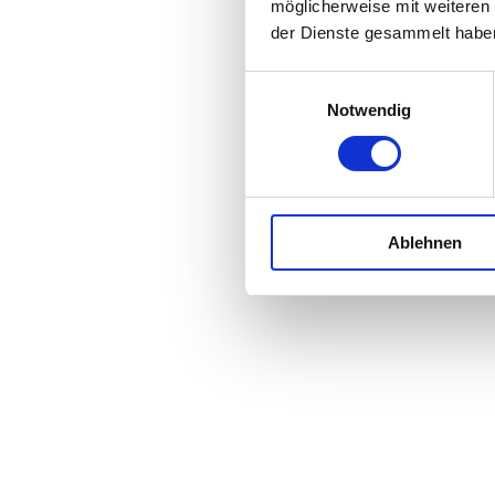
möglicherweise mit weiteren
der Dienste gesammelt habe
E
Notwendig
i
n
w
i
l
Ablehnen
l
i
g
u
n
g
s
a
u
s