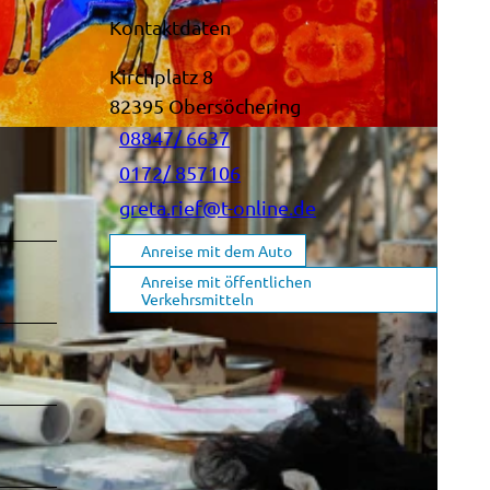
Kontaktdaten
Kirchplatz 8
82395
Obersöchering
08847/ 6637
0172/ 857106
greta.rief@t-online.de
Anreise mit dem Auto
Anreise mit öffentlichen
Verkehrsmitteln