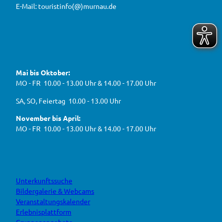
e
0
E-Mail: touristinfo(@)murnau.de
n
n
2
,
n
t
6
e
f
!
u
e
ü
F
Y
I
W
a
o
n
r
e
c
u
s
d
g
e
t
t
Mai bis Oktober:
e
b
u
a
a
g
o
b
g
MO - FR 10.00 - 13.00 Uhr & 14.00 - 17.00 Uhr
s
o
e
r
e
k
a
h
J
SA, SO, Feiertag 10.00 - 13.00 Uhr
m
e
B
n
November bis April:
O
MO - FR 10.00 - 13.00 Uhr & 14.00 - 17.00 Uhr
Unterkunftssuche
Bildergalerie & Webcams
Veranstaltungskalender
Erlebnisplattform