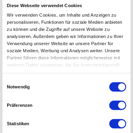
82418
Murnau a. Staffelsee
Diese Webseite verwendet Cookies
08841/ 488832
Wir verwenden Cookies, um Inhalte und Anzeigen zu
pr@peter-raba.de
personalisieren, Funktionen für soziale Medien anbieten
zu können und die Zugriffe auf unsere Website zu
Website
analysieren. Außerdem geben wir Informationen zu Ihrer
Anreise mit dem Auto
Verwendung unserer Website an unsere Partner für
Anreise mit öffentlichen Verkehrsmitteln
soziale Medien, Werbung und Analysen weiter. Unsere
Partner führen diese Informationen möglicherweise mit
weiteren Daten zusammen, die Sie ihnen bereitgestellt
haben oder die sie im Rahmen Ihrer Nutzung der Dienste
gesammelt haben.
E
Notwendig
i
n
w
Präferenzen
i
l
l
Statistiken
i