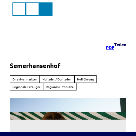
Z
u
Suche
Menü
Markt
m
Murnau
a.Staffelsee
I
n
h
a
Teilen
PDF
l
t
Semerhansenhof
Direktvermarkter
Hofladen/ Dorfladen
Hofführung
Regionale Erzeuger
Regionale Produkte