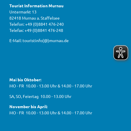
o
ter M
r
u
urnau
Tourist Information Murnau
n
D
r
b
Untermarkt 13
i
n
e
82418 Murnau a. Staffelsee
w
r
a
a
Telefon: +49 (0)8841 476-240
i
u
h
Telefax: +49 (0)8841 476-248
r
g
2
e
e
0
E-Mail: touristinfo(@)murnau.de
n
n
2
,
n
t
6
e
f
!
u
e
ü
F
Y
I
W
a
o
n
r
e
c
u
s
d
g
e
t
t
Mai bis Oktober:
e
b
u
a
a
g
o
b
g
MO - FR 10.00 - 13.00 Uhr & 14.00 - 17.00 Uhr
s
o
e
r
e
k
a
h
J
SA, SO, Feiertag 10.00 - 13.00 Uhr
m
e
B
n
November bis April:
O
MO - FR 10.00 - 13.00 Uhr & 14.00 - 17.00 Uhr