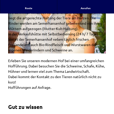
Auf dem kleinen Direktvermarkter-Hof mit Murnau-
Route
Anrufen
Werdenfelser Rindern, Freilandhühnern und Strohschweinen
liegt die artgerechte Haltung der Tiere am Herzen. Die
Rinder werden am Semerhansenhof geboren und von ihren
Müttern aufgezogen (Mutter-Kuh-Haltung).
In der Verkaufshütte mit Selbstbedienung (24 h/ 7 Tage)
bietet der Semerhansenhof neben täglich frischen
H
Freilandeiern auch Bio-Rindfleisch und Wurstwaren der
ü
eigenen Weiderindern und Schweine an.
h
F
n
Erleben Sie unseren modernen Hof bei einer umfangreichen
a
e
Hofführung. Dabei besuchen Sie die Schweine, Schafe, Kühe,
m
r
Hühner und lernen viel zum Thema Landwirtschaft.
i
s
Dabei kommt der Kontakt zu den Tieren natürlich nicht zu
l
t
kurz!
i
a
Hofführungen auf Anfrage.
e
l
H
l
ä
S
r
Gut zu wissen
e
i
m