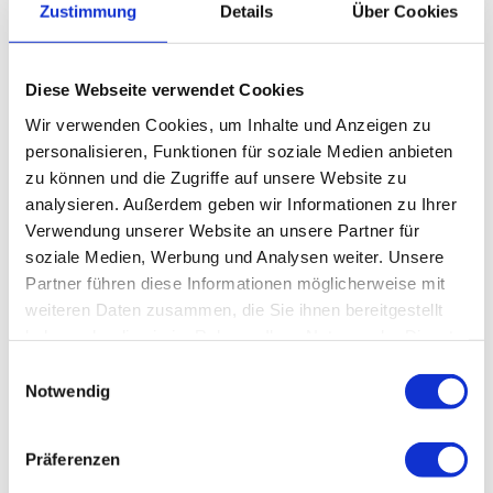
Zustimmung
Details
Über Cookies
o
r
Touren
r
i
m
s
a
t
Diese Webseite verwendet Cookies
t
I
Kontaktdaten
Wir verwenden Cookies, um Inhalte und Anzeigen zu
i
n
o
personalisieren, Funktionen für soziale Medien anbieten
f
Dorfstraße 15b
n
zu können und die Zugriffe auf unsere Website zu
o
82418
Murnau a. Staffelsee
.
r
analysieren. Außerdem geben wir Informationen zu Ihrer
08841/ 4874550
j
m
Verwendung unserer Website an unsere Partner für
p
semerhansenhof@t-online.de
a
soziale Medien, Werbung und Analysen weiter. Unsere
g
t
Partner führen diese Informationen möglicherweise mit
Anreise mit dem Auto
i
weiteren Daten zusammen, die Sie ihnen bereitgestellt
Anreise mit öffentlichen Verkehrsmitteln
o
haben oder die sie im Rahmen Ihrer Nutzung der Dienste
n
gesammelt haben.
.
E
j
Notwendig
i
p
n
g
w
Präferenzen
i