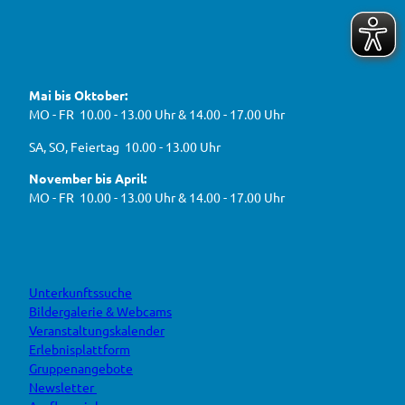
n
t
6
e
f
!
u
e
ü
F
Y
I
W
a
o
n
r
e
c
u
s
d
g
e
t
t
Mai bis Oktober:
e
b
u
a
a
g
o
b
g
MO - FR 10.00 - 13.00 Uhr & 14.00 - 17.00 Uhr
s
o
e
r
e
k
a
h
J
SA, SO, Feiertag 10.00 - 13.00 Uhr
m
e
B
n
November bis April:
O
MO - FR 10.00 - 13.00 Uhr & 14.00 - 17.00 Uhr
Unterkunftssuche
Bildergalerie & Webcams
Veranstaltungskalender
Erlebnisplattform
Gruppenangebote
Newsletter