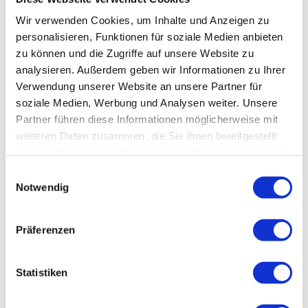
0174/ 9567892
Wir verwenden Cookies, um Inhalte und Anzeigen zu
personalisieren, Funktionen für soziale Medien anbieten
willembredemeyer@t-online.de
zu können und die Zugriffe auf unsere Website zu
Anreise mit dem Auto
analysieren. Außerdem geben wir Informationen zu Ihrer
Anreise mit öffentlichen Verkehrsmitteln
Verwendung unserer Website an unsere Partner für
soziale Medien, Werbung und Analysen weiter. Unsere
Partner führen diese Informationen möglicherweise mit
weiteren Daten zusammen, die Sie ihnen bereitgestellt
haben oder die sie im Rahmen Ihrer Nutzung der Dienste
gesammelt haben.
E
Notwendig
i
n
w
Präferenzen
i
l
l
Statistiken
S
i
o
g