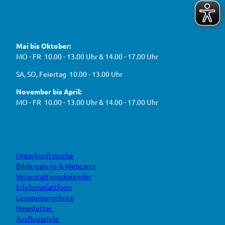
e
f
!
u
e
ü
F
Y
I
W
a
o
n
r
e
c
u
s
d
g
e
t
t
Mai bis Oktober:
e
b
u
a
a
g
o
b
g
MO - FR 10.00 - 13.00 Uhr & 14.00 - 17.00 Uhr
s
o
e
r
e
k
a
h
J
SA, SO, Feiertag 10.00 - 13.00 Uhr
m
e
B
n
November bis April:
O
MO - FR 10.00 - 13.00 Uhr & 14.00 - 17.00 Uhr
Unterkunftssuche
Bildergalerie & Webcams
Veranstaltungskalender
Erlebnisplattform
Gruppenangebote
Newsletter
Ausflugsziele