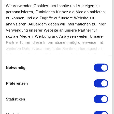
Wir verwenden Cookies, um Inhalte und Anzeigen zu
Bergstation Sessellift Guggenberg
personalisieren, Funktionen für soziale Medien anbieten
Oberammergau
zu können und die Zugriffe auf unsere Website zu
Anreise mit dem Auto
analysieren. Außerdem geben wir Informationen zu Ihrer
Anreise mit öffentlichen Verkehrsmitteln
Verwendung unserer Website an unsere Partner für
soziale Medien, Werbung und Analysen weiter. Unsere
Partner führen diese Informationen möglicherweise mit
weiteren Daten zusammen, die Sie ihnen bereitgestellt
haben oder die sie im Rahmen Ihrer Nutzung der Dienste
gesammelt haben.
E
Notwendig
i
n
w
Präferenzen
i
l
l
Statistiken
S
i
o
F
g
m