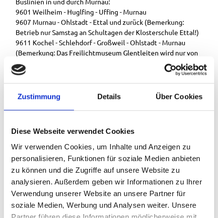
Buslinien in und durch Murnau:
9601 Weilheim - Huglfing - Uffing - Murnau
9607 Murnau - Ohlstadt - Ettal und zurück (Bemerkung:
Betrieb nur Samstag an Schultagen der Klosterschule Ettal!)
9611 Kochel - Schlehdorf - Großweil - Ohlstadt - Murnau
(Bemerkung: Das Freilichtmuseum Glentleiten wird nur von
April bis Oktober bedient!)
9620 Murnau - Riegsee - Aidling - Murnau
9621 Murnau - Seehausen - Grafenaschau
9631 Murnau - Obersöchering / Uffing - Eglfing
Zustimmung
Details
Über Cookies
9641 Murnau - Seehausen - Uffing - Kirnberg
Zughaltestelle: Murnau Bahnhof und Murnau Ort (Strecke
Murnau - Oberammergau)
Diese Webseite verwendet Cookies
Murnau Bahnhof (Strecke München - Murnau - Garmisch-
Partenkirchen)
Wir verwenden Cookies, um Inhalte und Anzeigen zu
personalisieren, Funktionen für soziale Medien anbieten
Gäste der Region "Das Blaue Land" sowie der "Ammergauer
zu können und die Zugriffe auf unsere Website zu
Alpen" nutzen mit der elektronischen Gästekarte bzw. der
analysieren. Außerdem geben wir Informationen zu Ihrer
KönigsCard eine Vielzahl an Buslinien sowie die Zuglinien
von Murnau nach Oberammergau sowie von Uffing nach
Verwendung unserer Website an unsere Partner für
Garmisch-Partenkirchen kostenlos. Weitere Informationen
soziale Medien, Werbung und Analysen weiter. Unsere
erhalten Sie unter:
Partner führen diese Informationen möglicherweise mit