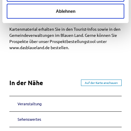
eigene Gefahr (§ 14 Abs. 1 BWaldG).
w
a
Ablehnen
h
Karte
l
Kartenmaterial erhalten Sie in den Tourist-Infos sowie in den
Gemeindeverwaltungen im Blauen Land. Gerne können Sie
Prospekte über unser Prospektbestellungstool unter
www.dasblaueland.de bestellen.
In der Nähe
Auf der Karte anschauen
Veranstaltung
Sehenswertes