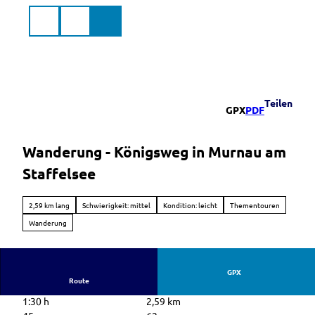
Z
u
Suche
Menü
Markt
m
Murnau
a.Staffelsee
I
n
h
a
Teilen
GPX
PDF
l
t
Wanderung - Königsweg in Murnau am
Staffelsee
2,59 km lang
Schwierigkeit: mittel
Kondition: leicht
Thementouren
Wanderung
GPX
Route
1:30 h
2,59 km