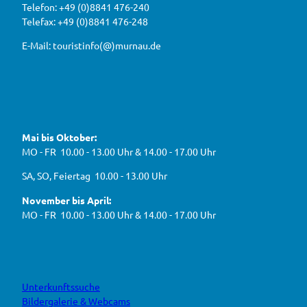
a
a
Telefon: +49 (0)8841 476-240
i
u
h
Telefax: +49 (0)8841 476-248
r
g
2
e
e
0
E-Mail: touristinfo(@)murnau.de
n
n
2
,
n
t
6
e
f
!
u
e
ü
F
Y
I
W
a
o
n
r
e
c
u
s
d
g
e
t
t
Mai bis Oktober:
e
b
u
a
a
g
o
b
g
MO - FR 10.00 - 13.00 Uhr & 14.00 - 17.00 Uhr
s
o
e
r
e
k
a
h
J
SA, SO, Feiertag 10.00 - 13.00 Uhr
m
e
B
n
November bis April:
O
MO - FR 10.00 - 13.00 Uhr & 14.00 - 17.00 Uhr
Unterkunftssuche
Bildergalerie & Webcams