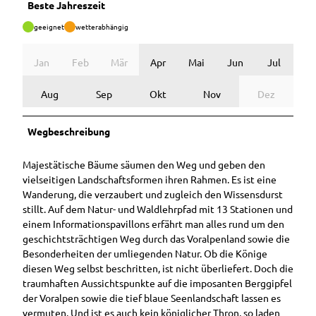
Beste Jahreszeit
geeignet
wetterabhängig
Jan
Feb
Mär
Apr
Mai
Jun
Jul
Aug
Sep
Okt
Nov
Dez
Wegbeschreibung
Majestätische Bäume säumen den Weg und geben den
vielseitigen Landschaftsformen ihren Rahmen. Es ist eine
Wanderung, die verzaubert und zugleich den Wissensdurst
stillt. Auf dem Natur- und Waldlehrpfad mit 13 Stationen und
einem Informationspavillons erfährt man alles rund um den
geschichtsträchtigen Weg durch das Voralpenland sowie die
Besonderheiten der umliegenden Natur. Ob die Könige
diesen Weg selbst beschritten, ist nicht überliefert. Doch die
traumhaften Aussichtspunkte auf die imposanten Berggipfel
der Voralpen sowie die tief blaue Seenlandschaft lassen es
vermuten. Und ist es auch kein königlicher Thron, so laden