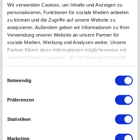
Veranstaltung
Wir verwenden Cookies, um Inhalte und Anzeigen zu
personalisieren, Funktionen für soziale Medien anbieten
zu können und die Zugriffe auf unsere Website zu
analysieren. Außerdem geben wir Informationen zu Ihrer
Veranstaltungsort
Verwendung unserer Website an unsere Partner für
Village im Kulturtal Obermühle
soziale Medien, Werbung und Analysen weiter. Unsere
Obermühle 1
Partner führen diese Informationen möglicherweise mit
82392
Habach
weiteren Daten zusammen, die Sie ihnen bereitgestellt
01728415898
haben oder die sie im Rahmen Ihrer Nutzung der Dienste
helmut.mueller-neumayr@t-online.de
gesammelt haben.
E
Notwendig
Website
i
n
Anreise mit dem Auto
w
Anreise mit öffentlichen Verkehrsmitteln
Präferenzen
i
Veranstalter
l
l
Statistiken
Dieter Uebler
i
Obermühle 1
g
82392
Habach
Marketing