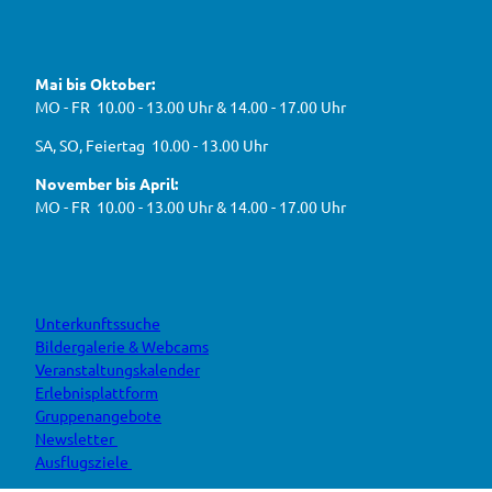
f
!
u
e
ü
F
Y
I
W
a
o
n
r
e
c
u
s
d
g
e
t
t
Mai bis Oktober:
e
b
u
a
a
g
o
b
g
MO - FR 10.00 - 13.00 Uhr & 14.00 - 17.00 Uhr
s
o
e
r
e
k
a
h
J
SA, SO, Feiertag 10.00 - 13.00 Uhr
m
e
B
n
November bis April:
O
MO - FR 10.00 - 13.00 Uhr & 14.00 - 17.00 Uhr
Unterkunftssuche
Bildergalerie & Webcams
Veranstaltungskalender
Erlebnisplattform
Gruppenangebote
Newsletter
Ausflugsziele