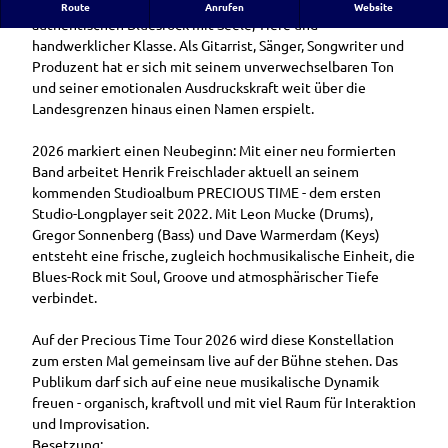
Seit über zwei Jahrzehnten steht Henrik Freischlader für
Route
Anrufen
Website
authentischen Bluesrock mit Seele, Tiefe und
handwerklicher Klasse. Als Gitarrist, Sänger, Songwriter und
Produzent hat er sich mit seinem unverwechselbaren Ton
und seiner emotionalen Ausdruckskraft weit über die
Landesgrenzen hinaus einen Namen erspielt.
2026 markiert einen Neubeginn: Mit einer neu formierten
Band arbeitet Henrik Freischlader aktuell an seinem
kommenden Studioalbum PRECIOUS TIME - dem ersten
Studio-Longplayer seit 2022. Mit Leon Mucke (Drums),
Gregor Sonnenberg (Bass) und Dave Warmerdam (Keys)
entsteht eine frische, zugleich hochmusikalische Einheit, die
Blues-Rock mit Soul, Groove und atmosphärischer Tiefe
verbindet.
Auf der Precious Time Tour 2026 wird diese Konstellation
zum ersten Mal gemeinsam live auf der Bühne stehen. Das
Publikum darf sich auf eine neue musikalische Dynamik
freuen - organisch, kraftvoll und mit viel Raum für Interaktion
und Improvisation.
Besetzung: