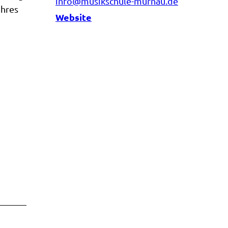
info@musikschule-murnau.de
Ihres
Website