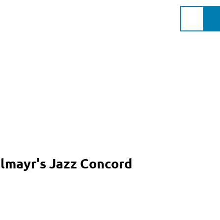
Murnau Gschichtn
Service
Suche
Markt
Murnau
a.Staff
glmayr's Jazz Concord