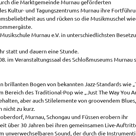
 durch die Marktgemeinde Murnau geförderten
es Kultur- und Tagungszentrums Murnau ihre Fortführu
umsbeliebtheit aus und rücken so die Musikmuschel wie
 Sommergäste.
Musikschule Murnau e.V. in unterschiedlichsten Besetz
hr statt und dauern eine Stunde.
08. im Veranstaltungssaal des Schloßmuseums Murnau s
n brillanten Bogen von bekannten Jazz-Standards wie 
em Bereich des Traditional-Pop wie „Just The Way You A
ehalten, aber auch Stilelemente von groovendem Blues
nicht zu kurz.
toberdorf, Murnau, Schongau und Füssen erobern ihr
 seit über 30 Jahren bei ihren gemeinsamen Live-Auftritt
rem unverwechselbaren Sound, der durch die Instrument