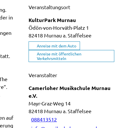
Veranstaltungsort
ng.
der in
KulturPark Murnau
Ödön-von-Horváth-Platz 1
ungen
82418
Murnau a. Staffelsee
Anreise mit dem Auto
Anreise mit öffentlichen
tatt.
Verkehrsmitteln
Veranstalter
„The
re“.
Camerloher Musikschule Murnau
,
e.V.
Mayr-Graz-Weg 14
82418
Murnau a. Staffelsee
en auf
088413512
ierung