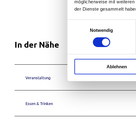
möglicherweise mit weiteren
der Dienste gesammelt habe
E
Notwendig
i
n
In der Nähe
w
i
l
Ablehnen
l
i
Veranstaltung
g
u
n
g
Essen & Trinken
s
a
u
s