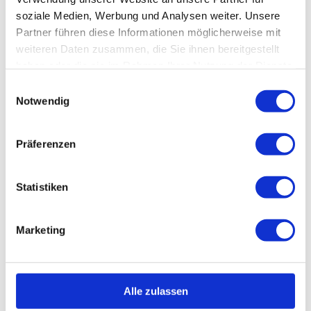
soziale Medien, Werbung und Analysen weiter. Unsere
Partner führen diese Informationen möglicherweise mit
weiteren Daten zusammen, die Sie ihnen bereitgestellt
In der Nähe
Auf der Karte anschauen
haben oder die sie im Rahmen Ihrer Nutzung der Dienste
gesammelt haben.
E
Notwendig
i
Veranstaltung
n
w
Sehenswertes
Präferenzen
i
l
Touren
l
Statistiken
i
g
Marketing
u
n
g
s
Alle zulassen
a