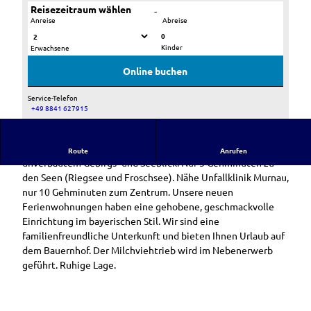
Reisezeitraum wählen
-
Anreise
Abreise
0
Kinder
Erwachsene
D
T
i
o
Online buchen
e
l
s
l
Service-Telefon
e
e
+49 8841 627915
U
r
E
n
t
i
2016 erbautes Wohnhaus in herrlicher Einzellage mit
s
Route
Anrufen
r
n
unverbautem Gebirgs- und Seeblick. Nur 5 Gehminuten zu
e
a
z
den Seen (Riegsee und Froschsee). Nähe Unfallklinik Murnau,
r
u
e
nur 10 Gehminuten zum Zentrum. Unsere neuen
H
m
l
Ferienwohnungen haben eine gehobene, geschmackvolle
a
h
l
Einrichtung im bayerischen Stil. Wir sind eine
u
a
a
familienfreundliche Unterkunft und bieten Ihnen Urlaub auf
s
f
g
dem Bauernhof. Der Milchviehtrieb wird im Nebenerwerb
t
e
geführt. Ruhige Lage.
e
A
u