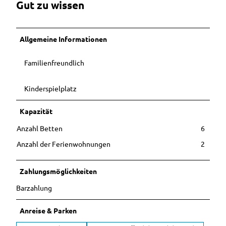
s
Gut zu wissen
b
l
i
Allgemeine Informationen
c
k
Familienfreundlich
e
r
w
Kinderspielplatz
a
r
Kapazität
t
Anzahl Betten
6
e
t
Anzahl der Ferienwohnungen
2
S
i
Zahlungsmöglichkeiten
e
Barzahlung
Anreise & Parken