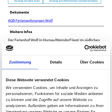
Anreise mit dem Auto
Anreise mit öffentlichen Verkehrsmitteln
Dokumente
AGB Ferienwohnungen Wolf
Weitere Infos
Der Ferienhof Wolf in Murnau/Weindorf liegt im südlichen
Bayern ca. 30 km von der Zugspitze entfernt zwischen
Garmisch-Partenkirchen und Weilheim. Sie erreichen uns
wenn Sie mit dem Auto auf der A95 Richtung Garmisch-
Partenkirchen fahren und die Ausfahrt Sindelsdorf in
Zustimmung
Details
Über Cookies
Richtung Murnau abfahren. Auf der Landstraße in Richtung
Murnau fahren. In Murnau biegen Sie dann an der ersten
großen Kreuzung nach links Richtung Riegsee ab. Nach ca.
Diese Webseite verwendet Cookies
1,5 km links abbiegen.
Wir verwenden Cookies, um Inhalte und Anzeigen zu
Ansprechpartner:in
personalisieren, Funktionen für soziale Medien anbieten
zu können und die Zugriffe auf unsere Website zu
Ferienwohnung Wolf
analysieren. Außerdem geben wir Informationen zu Ihrer
Verwendung unserer Website an unsere Partner für