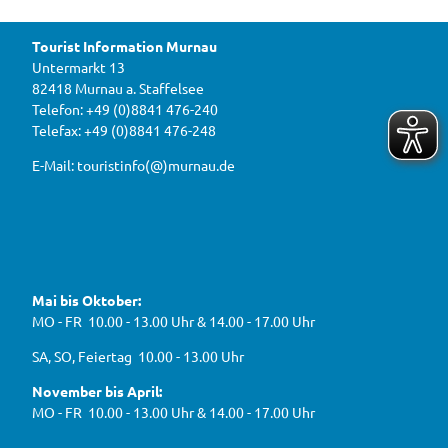
t
und
e
M
Blaso
i
rches
o
ter M
r
u
urnau
Tourist Information Murnau
n
D
r
b
Untermarkt 13
i
n
e
82418 Murnau a. Staffelsee
w
r
a
a
Telefon: +49 (0)8841 476-240
i
u
h
Telefax: +49 (0)8841 476-248
r
g
2
e
e
0
E-Mail: touristinfo(@)murnau.de
n
n
2
,
n
t
6
e
f
!
u
e
ü
F
Y
I
W
a
o
n
r
e
c
u
s
d
g
e
t
t
Mai bis Oktober:
e
b
u
a
a
g
o
b
g
MO - FR 10.00 - 13.00 Uhr & 14.00 - 17.00 Uhr
s
o
e
r
e
k
a
h
J
SA, SO, Feiertag 10.00 - 13.00 Uhr
m
e
B
n
November bis April:
O
MO - FR 10.00 - 13.00 Uhr & 14.00 - 17.00 Uhr