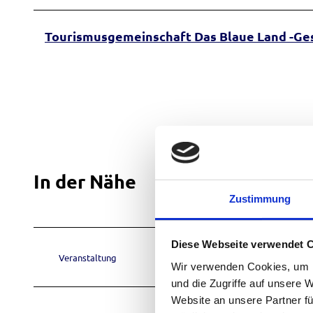
i
B
Tourismusgemeinschaft Das Blaue Land -Ges
e
r
n
h
a
r
d
In der Nähe
.
Zustimmung
j
p
g
Diese Webseite verwendet 
Veranstaltung
Wir verwenden Cookies, um I
und die Zugriffe auf unsere 
Website an unsere Partner fü