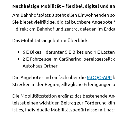
Nachhaltige Mobilität – flexibel, digital und 
ä
t
Am Bahnhofsplatz 3 steht allen Einwohnenden so
s
Sie bietet vielfältige, digital buchbare Angebo
s
– direkt am Bahnhof und zentral gelegen im Er
t
Das Mobilitätsangebot im Überblick:
a
t
6 E-Bikes – darunter 5 E-Bikes und 1 E-Laste
i
2 E-Fahrzeuge im CarSharing, bereitgestellt
o
Autohaus Ortner
n
a
Die Angebote sind einfach über die
MOQO-APP
b
m
Strecken in der Region, alltägliche Erledigungen 
B
Die Mobilitätsstation ergänzt das bestehende An
a
leistet einen wichtigen Beitrag zur Förderung kl
h
ist es, individuelle Mobilitätsbedürfnisse mit nac
n