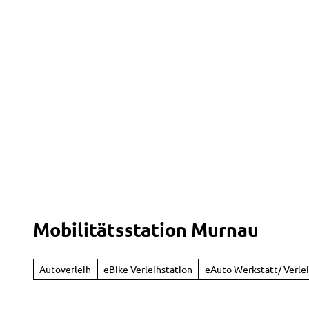
Z
Natur
Kunst
Kultur
Genuss
u
m
I
n
h
a
l
t
Mobilitätsstation Murnau
Autoverleih
eBike Verleihstation
eAuto Werkstatt/ Verle