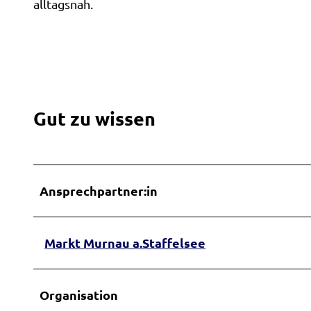
alltagsnah.
h
o
f
Z
u
s
Gut zu wissen
c
h
n
i
Ansprechpartner:in
t
t
@
Markt Murnau a.Staffelsee
H
e
i
Organisation
d