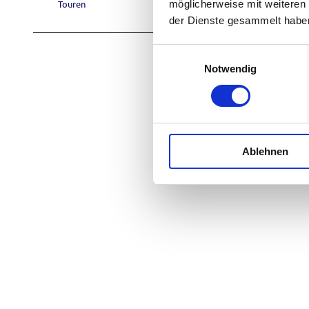
möglicherweise mit weiteren
Touren
der Dienste gesammelt habe
E
Notwendig
i
n
w
i
l
Ablehnen
l
i
g
u
n
g
s
a
u
s