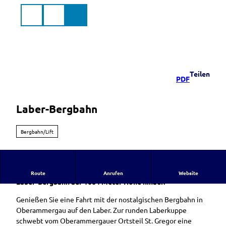
Z
u
Suche
Menü
Markt
m
Murnau
a.Staffelsee
I
n
h
a
Teilen
PDF
l
t
Laber-Bergbahn
Bergbahn/Lift
Geniessen Sie eine Fahrt zum Laber mit der nostalgischen
Route
Anrufen
Website
Laber-Bergbahn auf 1684 Meter Höhe hinauf.
Genießen Sie eine Fahrt mit der nostalgischen Bergbahn in
Oberammergau auf den Laber. Zur runden Laberkuppe
schwebt vom Oberammergauer Ortsteil St. Gregor eine