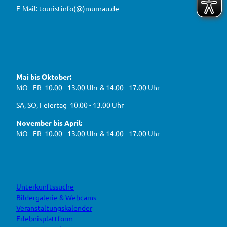
e
e
0
E-Mail: touristinfo(@)murnau.de
n
n
2
,
n
t
6
e
f
!
u
e
ü
F
Y
I
W
a
o
n
r
e
c
u
s
d
g
e
t
t
Mai bis Oktober:
e
b
u
a
a
g
o
b
g
MO - FR 10.00 - 13.00 Uhr & 14.00 - 17.00 Uhr
s
o
e
r
e
k
a
h
J
SA, SO, Feiertag 10.00 - 13.00 Uhr
m
e
B
n
November bis April:
O
MO - FR 10.00 - 13.00 Uhr & 14.00 - 17.00 Uhr
Unterkunftssuche
Bildergalerie & Webcams
Veranstaltungskalender
Erlebnisplattform